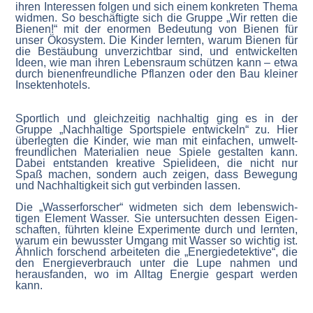
ihren Inter­essen folgen und sich einem konkreten Thema
widmen. So beschäf­tigte sich die Gruppe „Wir retten die
Bienen!“ mit der enormen Bedeutung von Bienen für
unser Ökosystem. Die Kinder lernten, warum Bienen für
die Bestäubung unver­zichtbar sind, und entwi­ckelten
Ideen, wie man ihren Lebensraum schützen kann – etwa
durch bienen­freund­liche Pflanzen oder den Bau kleiner
Insek­ten­hotels.
Sportlich und gleich­zeitig nachhaltig ging es in der
Gruppe „Nachhaltige Sport­spiele entwi­ckeln“ zu. Hier
überlegten die Kinder, wie man mit einfachen, umwelt­
freund­lichen Materialien neue Spiele gestalten kann.
Dabei entstanden kreative Spiel­ideen, die nicht nur
Spaß machen, sondern auch zeigen, dass Bewegung
und Nachhal­tigkeit sich gut verbinden lassen.
Die „Wasser­for­scher“ widmeten sich dem lebens­wich­
tigen Element Wasser. Sie unter­suchten dessen Eigen­
schaften, führten kleine Experi­mente durch und lernten,
warum ein bewusster Umgang mit Wasser so wichtig ist.
Ähnlich forschend arbei­teten die „Energie­de­tektive“, die
den Energie­ver­brauch unter die Lupe nahmen und
heraus­fanden, wo im Alltag Energie gespart werden
kann.