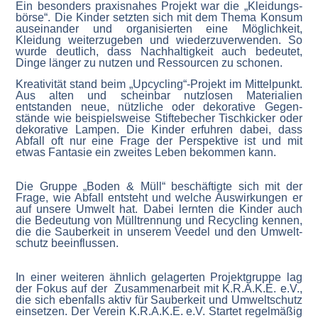
Ein besonders praxis­nahes Projekt war die „Kleidungs­
börse“. Die Kinder setzten sich mit dem Thema Konsum
ausein­ander und organi­sierten eine Möglichkeit,
Kleidung weiter­zu­geben und wieder­zu­ver­wenden. So
wurde deutlich, dass Nachhal­tigkeit auch bedeutet,
Dinge länger zu nutzen und Ressourcen zu schonen.
Kreati­vität stand beim „Upcycling“-Projekt im Mittel­punkt.
Aus alten und scheinbar nutzlosen Materialien
entstanden neue, nützliche oder dekorative Gegen­
stände wie beispiels­weise Stifte­becher Tisch­kicker oder
dekorative Lampen. Die Kinder erfuhren dabei, dass
Abfall oft nur eine Frage der Perspektive ist und mit
etwas Fantasie ein zweites Leben bekommen kann.
Die Gruppe „Boden & Müll“ beschäf­tigte sich mit der
Frage, wie Abfall entsteht und welche Auswir­kungen er
auf unsere Umwelt hat. Dabei lernten die Kinder auch
die Bedeutung von Mülltrennung und Recycling kennen,
die die Sauberkeit in unserem Veedel und den Umwelt­
schutz beein­flussen.
In einer weiteren ähnlich gelagerten Projekt­gruppe lag
der Fokus auf der Zusam­men­arbeit mit K.R.A.K.E. e.V.,
die sich ebenfalls aktiv für Sauberkeit und Umwelt­schutz
einsetzen. Der Verein K.R.A.K.E. e.V. Startet regel­mäßig