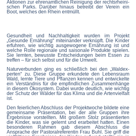
Aktionen zur ehren­amt­lichen Reinigung der rechts­rhei­ni­
schen Parks. Darüber hinaus betreibt der Verein ein
Boot, welches den Rhein entmüllt.
Gesundheit und Nachhal­tigkeit wurden im Projekt
„Gesunde Ernährung“ mitein­ander verknüpft. Die Kinder
erfuhren, wie wichtig ausge­wogene Ernährung ist und
welche Rolle regionale und saisonale Produkte spielen.
Sie lernten, bewusste Entschei­dungen beim Essen zu
treffen – für sich selbst und für die Umwelt.
Natur­ver­bunden ging es schließlich bei den „Waldex­
perten“ zu. Diese Gruppe erkundete den Lebensraum
Wald, lernte Tiere und Pflanzen kennen und entwi­ckelte
ein Verständnis für die empfind­lichen Zusam­men­hänge
in diesem Ökosystem. Dabei wurde deutlich, wie wichtig
der Schutz der Wälder für das Klima und die Arten­vielfalt
ist.
Den feier­lichen Abschluss der Projekt­woche bildete eine
gemeinsame Präsen­tation, bei der alle Gruppen ihre
Ergeb­nisse vorstellten. Mit großem Stolz präsen­tierten
die Kinder, was sie gelernt und erarbeitet hatten. Einen
beson­deren Rahmen gab diesem Abschluss die
Ansprache der Pasto­ral­re­fe­rentin Frau Buhl. Sie griff die