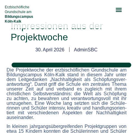
Erzbischöfliche
Grundschule am
Bildungscampus
Köln-Kalk
Impres­sionen aus der
Projekt­woche
30. April 2026
AdminSBC
Die Projekt­woche der erzbi­schöf­lichen Grund­schule am
Bildungs­campus Köln-Kalk stand in diesem Jahr unter
dem Leitge­danken „Nachhal­tigkeit als Schöp­fungs­ver­
ant­wortung“. Damit griff die Schule ein zentrales Thema
unserer Zeit auf und verband es zugleich mit ihrem
christ­lichen Selbst­ver­ständnis: die Welt als Schöpfung
zu achten, zu bewahren und verant­wor­tungsvoll mit ihr
umzugehen. Eine Woche lang setzten sich die Schüle­
rinnen und Schüler intensiv, kreativ und handlungs­ori­en­
tiert mit verschie­denen Aspekten der Nachhal­tigkeit
ausein­ander.
In kleinen jahrgangs­über­grei­fenden Projekt­gruppen von
etwa 15 Kindern konnten die Schüle­rinnen und Schüler