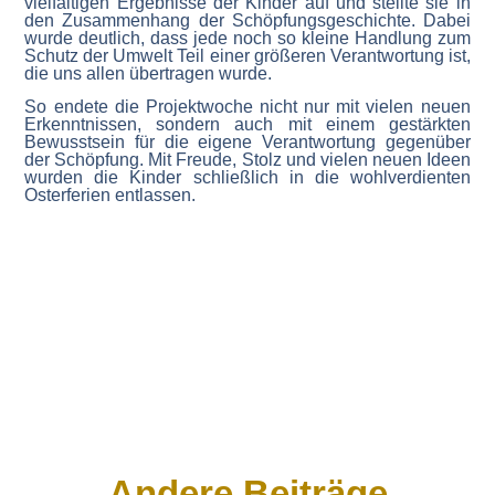
vielfäl­tigen Ergeb­nisse der Kinder auf und stellte sie in
den Zusam­menhang der Schöp­fungs­ge­schichte. Dabei
wurde deutlich, dass jede noch so kleine Handlung zum
Schutz der Umwelt Teil einer größeren Verant­wortung ist,
die uns allen übertragen wurde.
So endete die Projekt­woche nicht nur mit vielen neuen
Erkennt­nissen, sondern auch mit einem gestärkten
Bewusstsein für die eigene Verant­wortung gegenüber
der Schöpfung. Mit Freude, Stolz und vielen neuen Ideen
wurden die Kinder schließlich in die wohlver­dienten
Oster­ferien entlassen.
Andere Beiträge