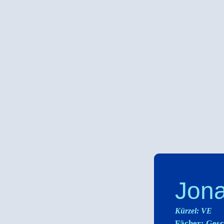
Jona
Kürzel: VE
Fächer:
Gesc