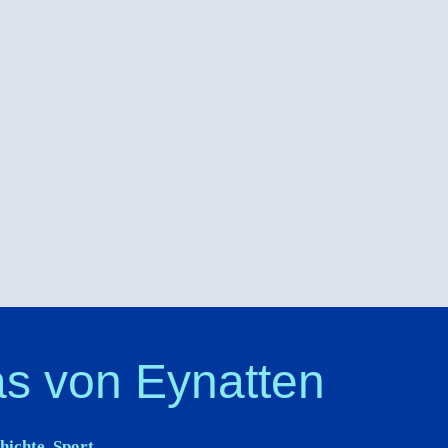
s von Eynatten
hichte
,
Sport