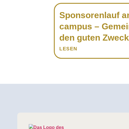
Sponso­renlauf a
campus – Gemei
den guten Zweck
LESEN