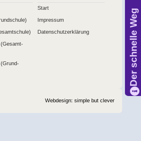
Start
Der schnelle Weg
und­schule)
Impressum
samt­schule)
Daten­schutz­er­klärung
 (Gesamt­
 (Grund­
Webdesign: simple but clever